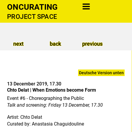
ONCURATING
PROJECT SPACE
information
newsletter
next
back
previous
cooperations
support
contact
Deutsche Version unten
publications
13 December 2019, 17.30
Chto Delat | When Emotions become Form
donate
Event #6 - Choreographing the Public
Talk and screening: Friday 13 December, 17.30
Artist: Chto Delat
Curated by: Anastasia Chaguidouline