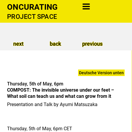
ONCURATING
PROJECT SPACE
information
newsletter
next
back
previous
cooperations
support
contact
Deutsche Version unten
publications
Thursday, 5th of May, 6pm
COMPOST: The invisible universe under our feet –
donate
What soil can teach us and what can grow from it
Presentation and Talk by Ayumi Matsuzaka
Thursday, 5th of May, 6pm CET