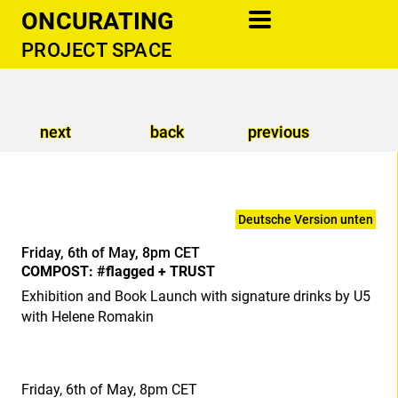
ONCURATING
PROJECT SPACE
information
newsletter
next
back
previous
cooperations
support
contact
Deutsche Version unten
publications
Friday, 6th of May, 8pm CET
COMPOST: #flagged + TRUST
donate
Exhibition and Book Launch with signature drinks by U5
with Helene Romakin
Friday, 6th of May, 8pm CET