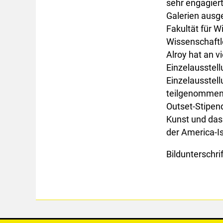
sehr engagiert
Galerien ausge
Fakultät für W
Wissenschaftl
Alroy hat an v
Einzelausstel
Einzelausstell
teilgenommen 
Outset-Stipend
Kunst und das 
der America-Is
Bildunterschri