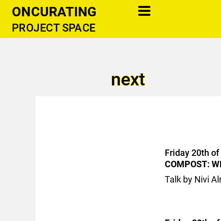
ONCURATING
PROJECT SPACE
information
newsletter
next
cooperations
support
contact
publications
donate
Friday 20th o
COMPOST: W
Talk by Nivi A