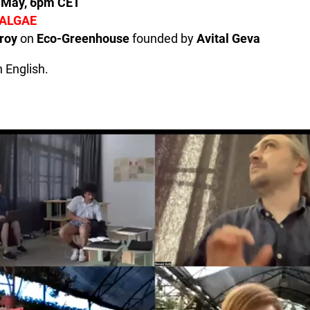
f May, 6pm CET
 ALGAE
lroy
on
Eco-Greenhouse
founded by
Avital Geva
 English.