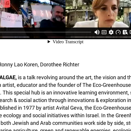
Ronny Lao Koren, Dorothee Richter
ALGAE,
is a talk revolving around the art, the vision and t
n artist, educator and the founder of The Eco-Greenhouse 
. This special hub is an innovative learning environment, s
earch & social action through innovations & exploration in
blished in 1977 by artist Avital Geva, the Eco-Greenhous
e ecology and social initiatives within Israel. In the Gree
 both Jewish and Arab communities work side by side, s
rine agriculture, green and renewable energies, ecologi