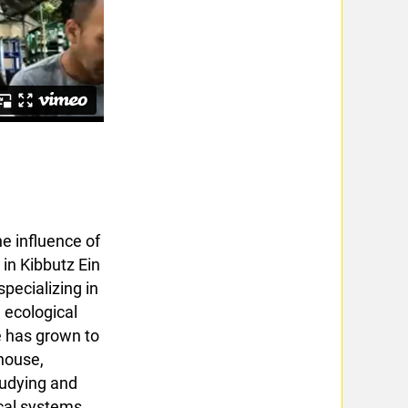
he influence of
in Kibbutz Ein
pecializing in
 ecological
e has grown to
nhouse,
tudying and
cal systems