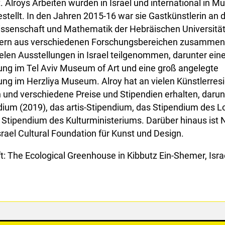
. Alroys Arbeiten wurden in Israel und international in 
stellt. In den Jahren 2015-16 war sie Gastkünstlerin an d
issenschaft und Mathematik der Hebräischen Universität,
ern aus verschiedenen Forschungsbereichen zusammena
ielen Ausstellungen in Israel teilgenommen, darunter ein
lung im Tel Aviv Museum of Art und eine groß angelegte
ung im Herzliya Museum. Alroy hat an vielen Künstlerre
und verschiedene Preise und Stipendien erhalten, darun
ium (2019), das artis-Stipendium, das Stipendium des Lot
Stipendium des Kulturministeriums. Darüber hinaus ist N
rael Cultural Foundation für Kunst und Design.
ft: The Ecological Greenhouse in Kibbutz Ein-Shemer, Isra