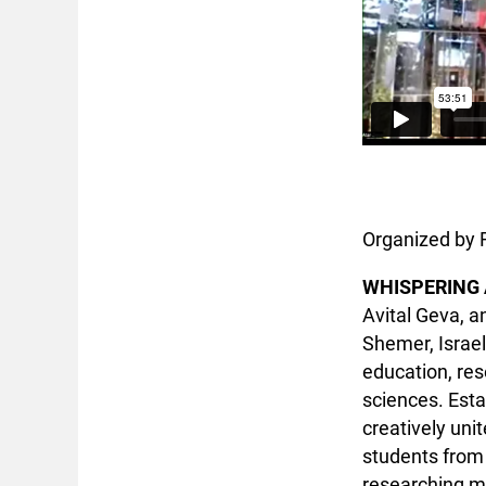
Organized by 
WHISPERING 
Avital Geva, a
Shemer, Israel
education, res
sciences. Esta
creatively unit
students from
researching ma