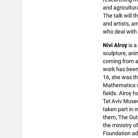
and agricultur
The talk will 
and artists, a
who deal with 
Nivi Alroy
is a
sculpture, ani
coming from a 
work has been 
16, she was th
Mathematics w
fields. Alroy 
Tel Aviv Museu
taken part in 
them, The Outs
the ministry of
Foundation adv