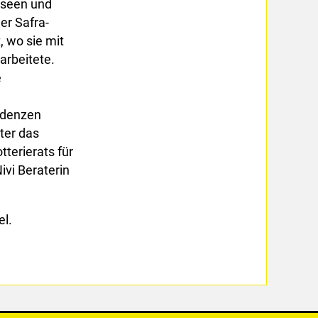
Museen und
er Safra-
 wo sie mit
rbeitete.
e
sidenzen
ter das
terierats für
ivi Beraterin
el.