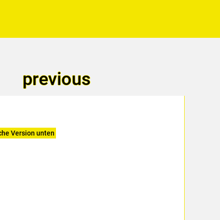
previous
he Version unten