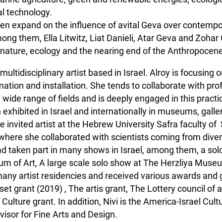
al technology.
then expand on the influence of avital Geva over contempor
mong them, Ella Litwitz, Liat Danieli, Atar Geva and Zoha
nature, ecology and the nearing end of the Anthropocene
 multidisciplinary artist based in Israel. Alroy is focusing 
mation and installation. She tends to collaborate with pro
wide range of fields and is deeply engaged in this practic
exhibited in Israel and internationally in museums, galler
e invited artist at the Hebrew University Safra faculty of
here she collaborated with scientists coming from dive
had taken part in many shows in Israel, among them, a sol
m of Art, A large scale solo show at The Herzliya Muse
many artist residencies and received various awards and
et grant (2019) , The artis grant, The Lottery council of a
 Culture grant. In addition, Nivi is the America-Israel Cult
isor for Fine Arts and Design.