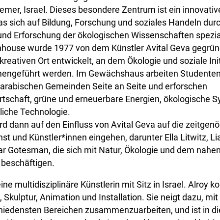
emer, Israel. Dieses besondere Zentrum ist ein innovativ
as sich auf Bildung, Forschung und soziales Handeln dur
nd Erforschung der ökologischen Wissenschaften speziali
house wurde 1977 von dem Künstler Avital Geva gegrün
kreativen Ort entwickelt, an dem Ökologie und soziale Init
engeführt werden. Im Gewächshaus arbeiten Studenten
 arabischen Gemeinden Seite an Seite und erforschen
tschaft, grüne und erneuerbare Energien, ökologische 
liche Technologie.
rd dann auf den Einfluss von Avital Geva auf die zeitgen
nst und Künstler*innen eingehen, darunter Ella Litwitz, Lia
r Gotesman, die sich mit Natur, Ökologie und dem nahe
beschäftigen.
eine multidisziplinäre Künstlerin mit Sitz in Israel. Alroy k
 Skulptur, Animation und Installation. Sie neigt dazu, mi
hiedensten Bereichen zusammenzuarbeiten, und ist in di