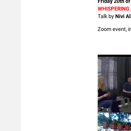
Friday 20th o
WHISPERING
Talk by
Nivi A
Zoom event, in