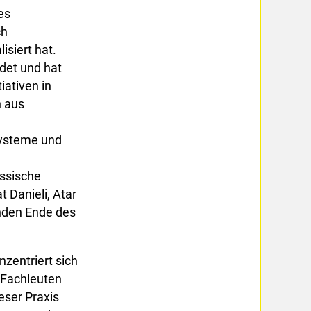
es
ch
siert hat.
det und hat
iativen in
 aus
Systeme und
össische
t Danieli, Atar
nden Ende des
onzentriert sich
t Fachleuten
eser Praxis