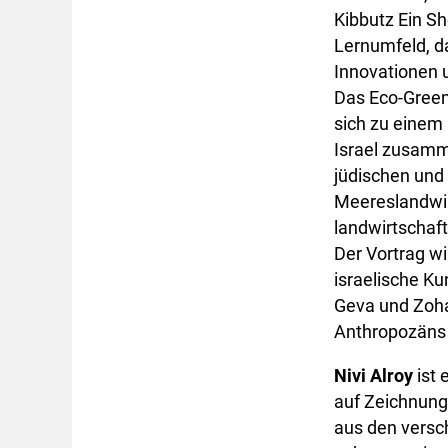
Kibbutz Ein Sh
Lernumfeld, d
Innovationen u
Das Eco-Green
sich zu einem 
Israel zusamm
jüdischen und
Meereslandwir
landwirtschaft
Der Vortrag wi
israelische Ku
Geva und Zoha
Anthropozäns 
Nivi Alroy
ist 
auf Zeichnung,
aus den versc