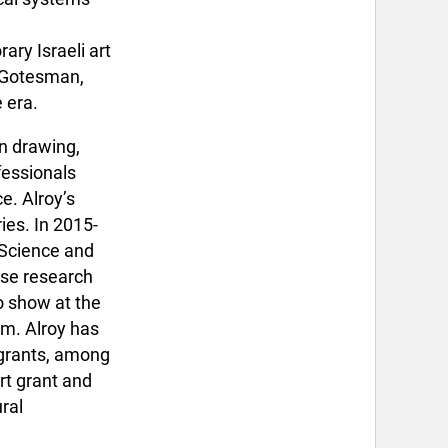
ary Israeli art
r Gotesman,
 era.
on drawing,
fessionals
e. Alroy’s
ies. In 2015-
 Science and
rse research
o show at the
um. Alroy has
 grants, among
rt grant and
ural